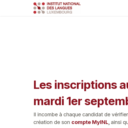
Se rendre au contenu
Course
Train
Les inscriptions a
mardi 1er septemb
Il incombe à chaque candidat de
vérifi
création de son
compte
MyINL
,
ainsi q