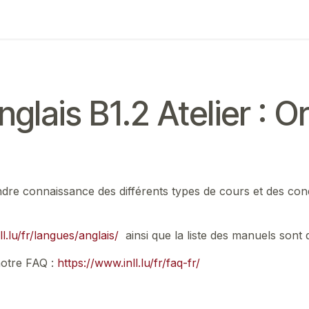
ing
Exam
Mes communications
nglais B1.2 Atelier : Or
rendre connaissance des différents types de cours et des cond
l.lu/fr/langues/anglais/
ainsi que la liste des manuels sont 
notre FAQ :
https://www.inll.lu/fr/faq-fr/