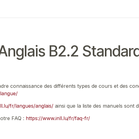
ing
Exam
Mes communications
Anglais B2.2 Standar
rendre connaissance des différents types de cours et des con
-langue/
l.lu/fr/langues/anglais/
ainsi que la liste des manuels sont d
notre FAQ :
https://www.inll.lu/fr/faq-fr/