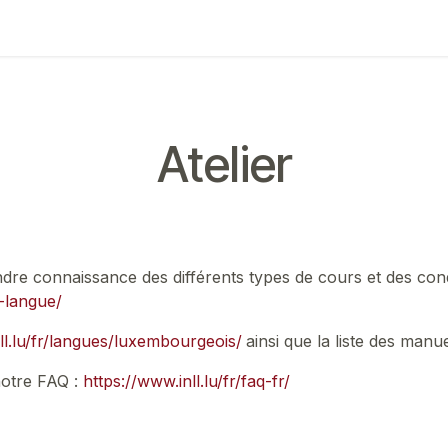
ing
Exam
Mes communications
Atelier
rendre connaissance des différents types de cours et des con
e-langue/
ll.lu/fr/langues/luxembourgeois/
ainsi que la liste des manu
notre FAQ :
https://www.inll.lu/fr/faq-fr/