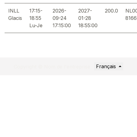
INLL
17:15-
2026-
2027-
200.0
NL0
Glacis
18:55
09-24
01-28
8166
Lu-Je
17:15:00
18:55:00
Français
Copyright © Nom de l'entreprise