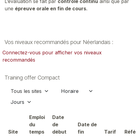
L’évaluation se fait par
contrôle continu
ainsi que par
une
épreuve orale en fin de cours
.
Vos niveaux recommandés pour Néerlandais :
Connectez-vous pour afficher vos niveaux
recommandés
Training offer Compact
Emploi
Date
du
de
Date de
Site
temps
début
fin
Tarif
Réfé