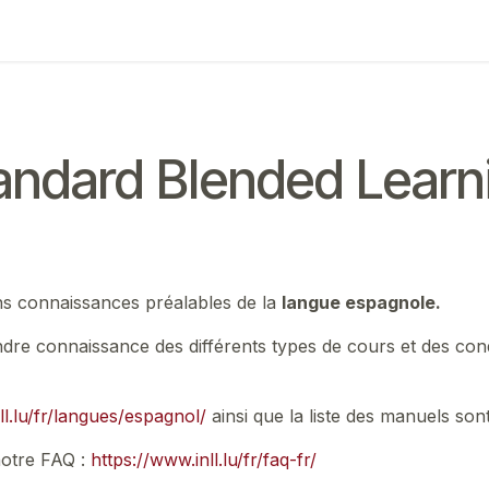
ing
Exam
Mes communications
andard Blended Learn
ns connaissances préalables de la
langue espagnole.
rendre connaissance des différents types de cours et des cond
ll.lu/fr/langues/espagnol/
ainsi que la liste des manuels sont
notre FAQ :
https://www.inll.lu/fr/faq-fr/