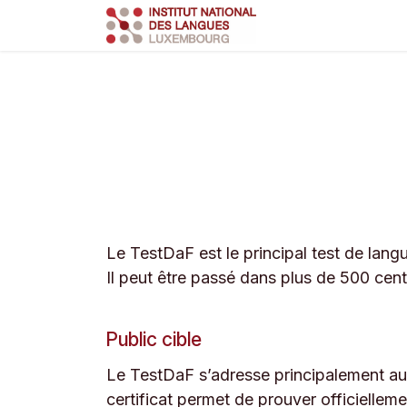
Se rendre au contenu
Course
Train
Le TestDaF est le principal test de lan
Il peut être passé dans plus de 500 cen
Public cible
Le TestDaF s’adresse principalement a
certificat permet de prouver officielle