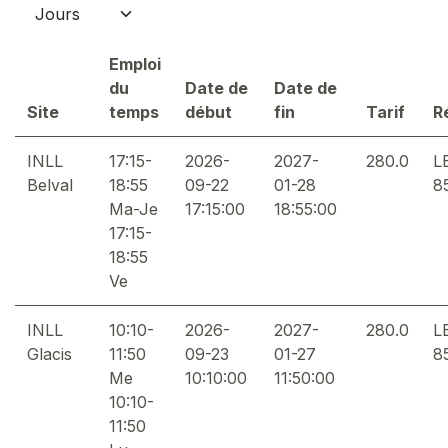
Emploi
du
Date de
Date de
Site
temps
début
fin
Tarif
R
INLL
17:15-
2026-
2027-
280.0
L
Belval
18:55
09-22
01-28
8
Ma-Je
17:15:00
18:55:00
17:15-
18:55
Ve
INLL
10:10-
2026-
2027-
280.0
L
Glacis
11:50
09-23
01-27
8
Me
10:10:00
11:50:00
10:10-
11:50